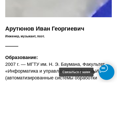
Арутюнов Иван Георгиевич
Инженер, музыкант, поэт.
Образование:
2007 г. — МГТУ им. Н. Э. Баумана, Факультет
«Информатика и управление», кафедра ИУ-5
Связаться с нами
(автоматизированные системы обработки
информации и управления).
Научная работа:
2006 г. — лауреат Всероссийской научной
конференции молодых исследователей «Шаг