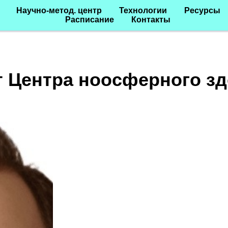
Научно-метод. центр
Технологии
Ресурсы
Расписание
Контакты
т Центра ноосферного зд