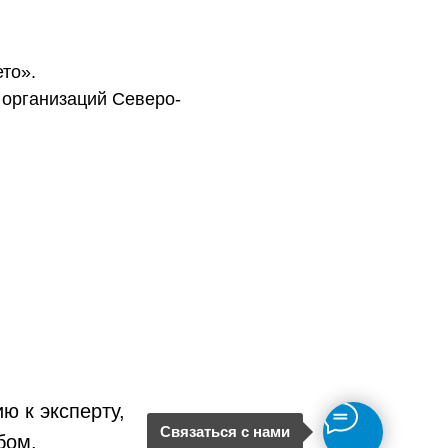
то».
 организаций Северо-
ю к эксперту,
Связаться с нами
бом.