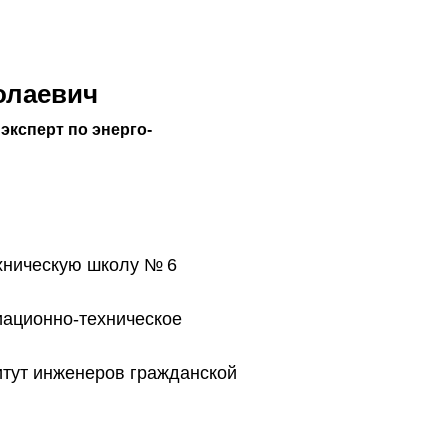
олаевич
эксперт по энерго-
хническую школу № 6
иационно-техническое
итут инженеров гражданской