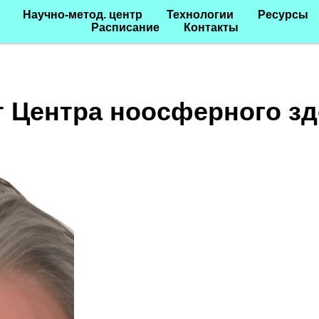
Научно-метод. центр
Технологии
Ресурсы
Расписание
Контакты
т Центра ноосферного зд