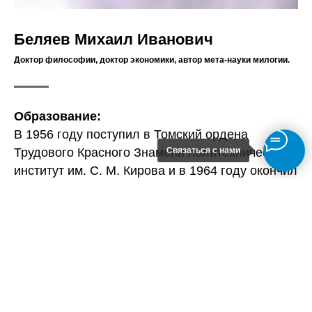
Беляев Михаил Иванович
Доктор философии, доктор экономики, автор мета-науки милогии.
Образование:
В 1956 году поступил в Томский ордена
Связаться с нами
Трудового Красного Знамени политехнический
институт им. С. М. Кирова и в 1964 году окончил
Алтайский политехнический институт
им. И. И. Ползунова по специальности инженер-
механик.
В 1963 по 1964 годах, в том же институте,
проходил обучение по программе повышения
квалификации специалистов с высшим
образованием. Получена специальность